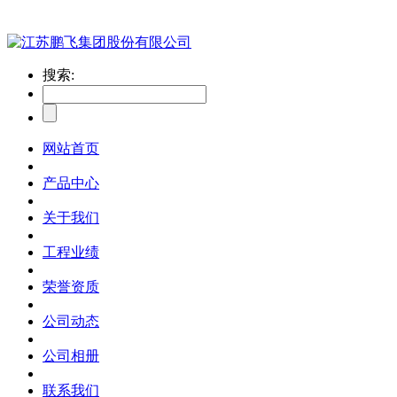
搜索:
网站首页
产品中心
关于我们
工程业绩
荣誉资质
公司动态
公司相册
联系我们