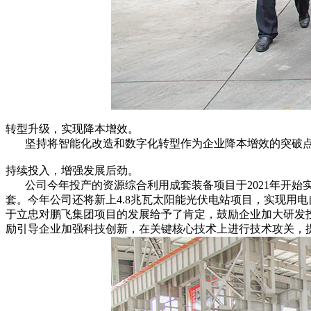
转型升级，实现降本增效。
坚持将智能化改造和数字化转型作为企业降本增效的突破点
持续投入，增强发展后劲。
公司今年投产的资源综合利用成套装备项目于2021年开始实
套。今年公司还将新上4.8兆瓦太阳能光伏电站项目，实现用
于立忠对鹏飞集团项目的发展给予了肯定，鼓励企业加大研发
励引导企业加强科技创新，在关键核心技术上进行技术攻关，