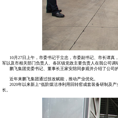
10月27日上午，市委书记于立忠，市委副书记、市长谭真
军以及市相关部门负责人、各区镇党政主要负责人在我公司调
鹏飞集团党委书记、董事长王家安陪同参观并介绍了公司的
近年来鹏飞集团通过技改赋能，推动产业优化。
2020年以来新上“低阶煤洁净利用回转窑成套装备研制及产
长。