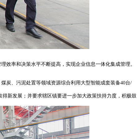
理效率和决策水平不断提高，实现企业信息一体化集成管理。
煤炭、污泥处置等领域资源综合利用大型智能成套装备40台/
取得新发展；并要求辖区镇要进一步加大政策扶持力度，积极鼓