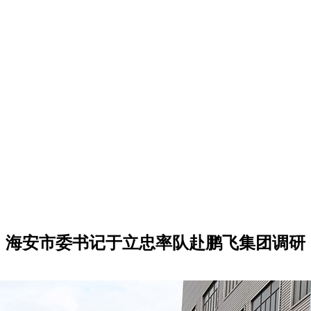
海安市委书记于立忠率队赴鹏飞集团调研