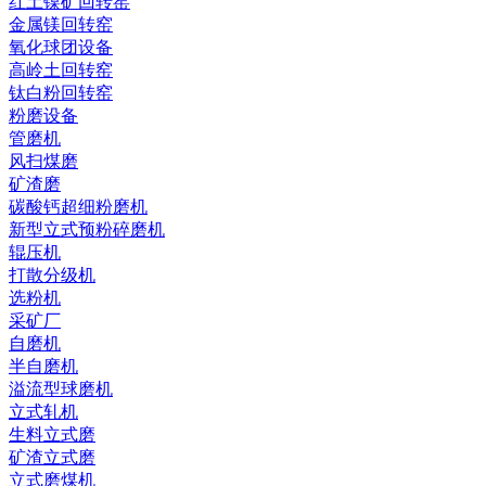
红土镍矿回转窑
金属镁回转窑
氧化球团设备
高岭土回转窑
钛白粉回转窑
粉磨设备
管磨机
风扫煤磨
矿渣磨
碳酸钙超细粉磨机
新型立式预粉碎磨机
辊压机
打散分级机
选粉机
采矿厂
自磨机
半自磨机
溢流型球磨机
立式轧机
生料立式磨
矿渣立式磨
立式磨煤机