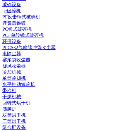
破碎设备
pe破碎机
PF反击锤式破碎机
弹簧圆锥破
PC锤式破碎机
PCF单段锤式破碎机
环保设备
PPCS32气箱脉冲袋收尘器
电除尘器
窑尾袋收尘器
旋风收尘器
冷却机械
单筒冷却机
水平推动篦冷机
带冷机
干燥机械
回转式烘干机
沸腾炉
双筒烘干机
三筒烘干机
复合肥设备