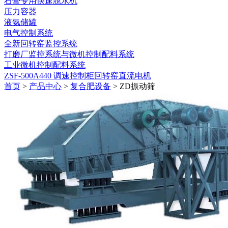
石膏专用快速脱水机
压力容器
液氨储罐
电气控制系统
全新回转窑监控系统
打磨厂监控系统与微机控制配料系统
工业微机控制配料系统
ZSF-500A440 调速控制柜回转窑直流电机
首页
>
产品中心
>
复合肥设备
> ZD振动筛