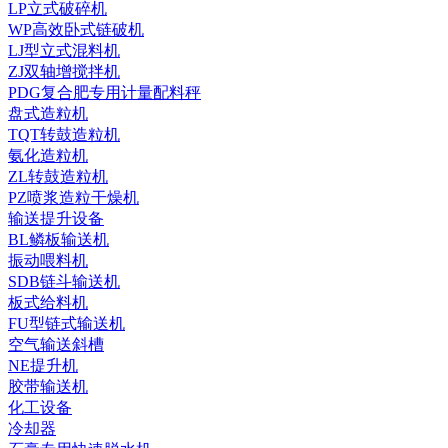
LP立式破碎机
WP高效卧式链破机
LJ型立式混料机
ZJ双轴增搅拌机
PDG复合肥专用计量配料秤
盘式造粒机
TQT转鼓造粒机
氨化造粒机
ZL转鼓造粒机
PZ喷浆造粒干燥机
输送提升设备
BL鳞板输送机
振动喂料机
SDB链斗输送机
板式给料机
FU型链式输送机
空气输送斜槽
NE提升机
胶带输送机
化工设备
冷却器