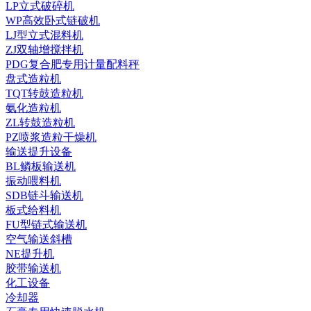
LP立式破碎机
WP高效卧式链破机
LJ型立式混料机
ZJ双轴增搅拌机
PDG复合肥专用计量配料秤
盘式造粒机
TQT转鼓造粒机
氨化造粒机
ZL转鼓造粒机
PZ喷浆造粒干燥机
输送提升设备
BL鳞板输送机
振动喂料机
SDB链斗输送机
板式给料机
FU型链式输送机
空气输送斜槽
NE提升机
胶带输送机
化工设备
冷却器