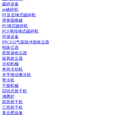
破碎设备
pe破碎机
PF反击锤式破碎机
弹簧圆锥破
PC锤式破碎机
PCF单段锤式破碎机
环保设备
PPCS32气箱脉冲袋收尘器
电除尘器
窑尾袋收尘器
旋风收尘器
冷却机械
单筒冷却机
水平推动篦冷机
带冷机
干燥机械
回转式烘干机
沸腾炉
双筒烘干机
三筒烘干机
复合肥设备