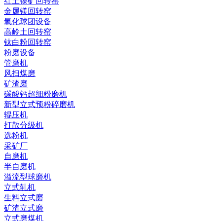
红土镍矿回转窑
金属镁回转窑
氧化球团设备
高岭土回转窑
钛白粉回转窑
粉磨设备
管磨机
风扫煤磨
矿渣磨
碳酸钙超细粉磨机
新型立式预粉碎磨机
辊压机
打散分级机
选粉机
采矿厂
自磨机
半自磨机
溢流型球磨机
立式轧机
生料立式磨
矿渣立式磨
立式磨煤机