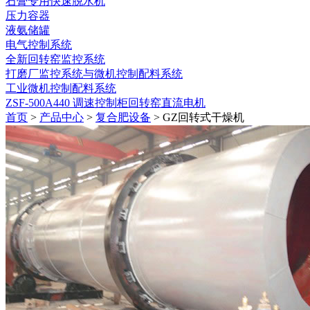
石膏专用快速脱水机
压力容器
液氨储罐
电气控制系统
全新回转窑监控系统
打磨厂监控系统与微机控制配料系统
工业微机控制配料系统
ZSF-500A440 调速控制柜回转窑直流电机
首页
>
产品中心
>
复合肥设备
> GZ回转式干燥机